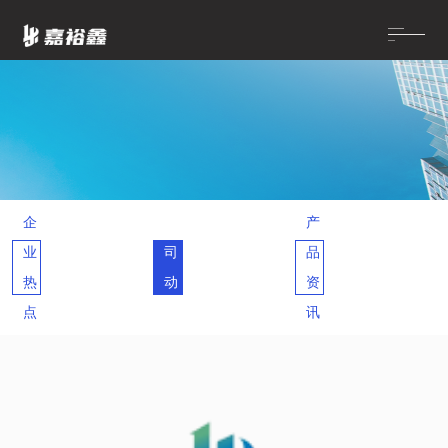
首页
新闻资讯
公司动态
>
>
企
公
产
业
司
品
热
动
资
点
态
讯